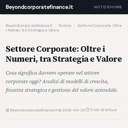
Beyondcorporatefinance.it
NOTIZIE
HOME
Beyondcorporatefinance.it
›
Notizie
›
Settore Corporate: Oltre
i Numeri, tra Strategia e Valore
Settore Corporate: Oltre i
Numeri, tra Strategia e Valore
Cosa significa davvero operare nel settore
corporate oggi? Analisi di modelli di crescita,
finanza strategica e gestione del valore aziendale.
⏱ 5 min di lettura
📰 Beyondcorporatefinance.it
📅 2026-04-20